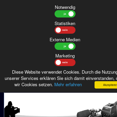
Notwendig
Statistiken
Externe Medien
zurück
Comedy / Die unglaubliche Reise in einem verrückten Raumschiff
Marketing
Diese Website verwendet Cookies. Durch die Nutzun
Die unglaubliche Reise in einem verrueckten
unserer Services erklären Sie sich damit einverstanden,
Raumschiff von 1982
wir Cookies setzen.
Mehr erfahren
Akzeptiere