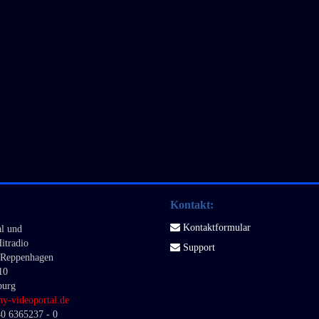
Kontakt:
Kontaktformular
l und
itradio
Support
. Reppenhagen
10
burg
m
y-videoportal.de
40 6365237 - 0