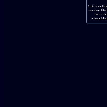
Arnie ist ein lie
von einem Überfa
nach – und
vermeintliche