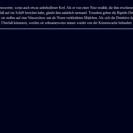
benswerter, wenn auch etwas unbeholfener Kerl. Als er von einer Nixe erzählt, die ihm erschien
ll auf ein Schiff berichtet habe, glaubt ihm natürlich niemand. Trotzdem gehen die Riptide-De
 sie stoßen auf eine Wassershow mit als Nixen verkleideten Mädchen. Als sich die Detektive 
n Überfall kümmern, werden sie seltsamerweise immer wieder von der Küstenwache behindert. 