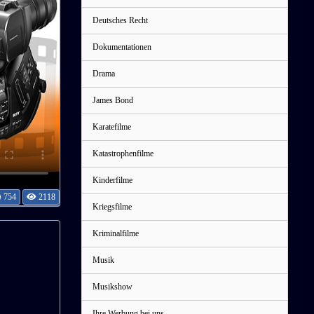
Deutsches Recht
Dokumentationen
Drama
James Bond
Karatefilme
Katastrophenfilme
Kinderfilme
754
2118
Kriegsfilme
Kriminalfilme
Musik
Musikshow
Ihre Werbung bei uns