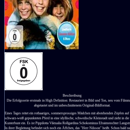
Beschreibung
Die Erfolgsserie erstmals in High Definition: Restauriert in Bild und Ton, neu vom Filmma
abgetastet und im unbeschnittenem Original-Bildformat.
Eines Tages reitet ein rothaariges, sommersprossiges Mädchen mit abstehenden Zöpfen auf
schwarz-weiß gepunkteten Pferd in eine idyllische, schwedische Kleinstadt und zieht in die 
Kunterbunt ein. Es ist Pippilotta Viktualia Rollgardina Schokominza Efraimstochter Langst
In ihrer Begleitung befindet sich noch ein Äffchen, das "Herr Nilsson" heißt. Schon bald n