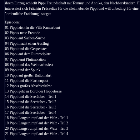
ihrem Einzug schließt Pippi Freundschaft mit Tommy und Annika, den Nachbarskindern. Pl
interessiert sich Fräulein Prüsselius für die allein lebende Pippi und will unbedingt für eine
"ordentliche Erziehung" sorgen...
Episoden:
01 Pippi zieht in die Villa Kunterbunt
02 Pippis neue Freunde
03 Pippi auf Sachen-Suche
04 Pippi macht einen Ausflug
05 Pippi und die Gespenster
06 Pippi auf dem Rummelplatz
07 Pippi lernt Plutimikation
08 Pippi und das Weihnachtsfest
09 Pippi und der Spunk
10 Pippi auf großer Ballonfahrt
11 Pippi und die Flachenpost
12 Pippis großes Abschiedsfest
13 Pippi geht an Bord der Hoppetosse
14 Pippi und die Seeräuber - Teil 1
15 Pippi und die Seeräuber - Teil 2
16 Pippi und die Seeräuber - Teil 3
17 Pippi und die Seeräuber - Teil 4
18 Pippi Langstrumpf auf der Walz - Teil 1
19 Pippi Langstrumpf auf der Walz - Teil 2
20 Pippi Langstrumpf auf der Walz - Teil 3
21 Pippi Langstrumpf auf der Walz - Teil 4