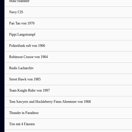
Mike Hammer
Navy CIS
Pan Tau von 1970
Pippi Langstrumpf
Polizeifunk ruft von 1966
Robinson Crusoe von 1964
Rudis Lacharchiv
Street Hawk von 1985
Team Knight Rider von 1997
Tom Sawyers und Huckleberry Finns Abenteuer von 1968
Thunder in Paradiese
Trio mit 4 Fäusten