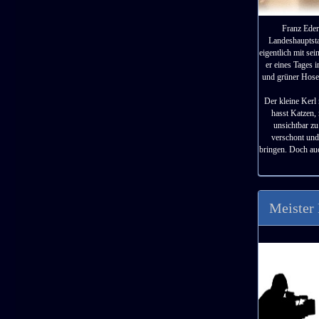
Franz Eder 
Landeshauptsta
eigentlich mit se
er eines Tages
und grüner Hose 
Der kleine Kerl
hasst Katzen,
unsichtbar zu
verschont und
bringen. Doch auc
Meister 