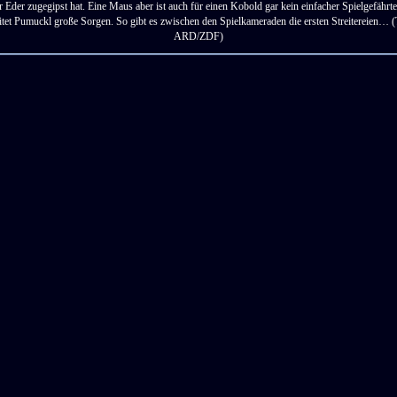
r Eder zugegipst hat. Eine Maus aber ist auch für einen Kobold gar kein einfacher Spielgefährt
tet Pumuckl große Sorgen. So gibt es zwischen den Spielkameraden die ersten Streitereien… (
ARD/ZDF)