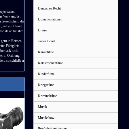
Deutsches Recht
 bayerischen
ns Werk und ist
Dokumentationen
 Gesellschaft, die
ar, gelbem Hemd
Drama
von da an bei ihm
 gern in Reimen,
James Bond
ine Fähigkeit,
abernack nicht
Karatefilme
der in Ordnung
rt, so schließt er
Katastrophenfilme
Kinderfilme
Kriegsfilme
Kriminalfilme
Musik
Musikshow
Ihre Werbung bei uns