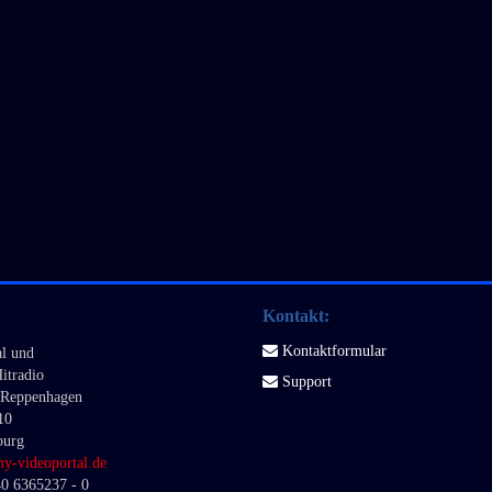
Kontakt:
Kontaktformular
l und
itradio
Support
. Reppenhagen
10
burg
m
y-videoportal.de
40 6365237 - 0