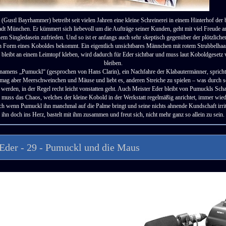
(Gustl Bayrhammer) betreibt seit vielen Jahren eine kleine Schreinerei in einem Hinterhof der
dt München. Er kümmert sich liebevoll um die Aufträge seiner Kunden, geht mit viel Freude a
inem Singledasein zufrieden. Und so ist er anfangs auch sehr skeptisch gegenüber der plötzlichen
 in Form eines Koboldes bekommt. Ein eigentlich unsichtbares Männchen mit rotem Strubbelha
bleibt an einem Leimtopf kleben, wird dadurch für Eder sichtbar und muss laut Koboldgesetz 
bleiben.
 namens „Pumuckl“ (gesprochen von Hans Clarin), ein Nachfahre der Klabautermänner, spricht
 mag aber Meerschweinchen und Mäuse und liebt es, anderen Streiche zu spielen – was durch se
 werden, in der Regel recht leicht vonstatten geht. Auch Meister Eder bleibt von Pumuckls Sch
 muss das Chaos, welches der kleine Kobold in der Werkstatt regelmäßig anrichtet, immer wie
h wenn Pumuckl ihn manchmal auf die Palme bringt und seine nichts ahnende Kundschaft irritie
ihn doch ins Herz, bastelt mit ihm zusammen und freut sich, nicht mehr ganz so allein zu sein.
Eder - 29 - Pumuckl und die Maus